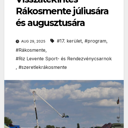
Rákosmente júliusára
és augusztusára
#17. kerület
,
#program
,
AUG 29, 2025
#Rákosmente
,
#Riz Levente Sport- és Rendezvénycsarnok
,
#szeretlekrákosmente