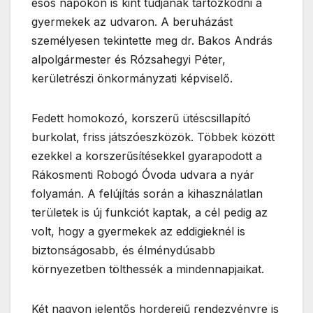
esős napokon is kint tudjanak tartózkodni a
gyermekek az udvaron. A beruházást
személyesen tekintette meg dr. Bakos András
alpolgármester és Rózsahegyi Péter,
kerületrészi önkormányzati képviselő.
Fedett homokozó, korszerű ütéscsillapító
burkolat, friss játszóeszközök. Többek között
ezekkel a korszerűsítésekkel gyarapodott a
Rákosmenti Robogó Óvoda udvara a nyár
folyamán. A felújítás során a kihasználatlan
területek is új funkciót kaptak, a cél pedig az
volt, hogy a gyermekek az eddigieknél is
biztonságosabb, és élménydúsabb
környezetben tölthessék a mindennapjaikat.
Két nagyon jelentős horderejű rendezvényre is