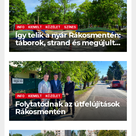
INFO
KIEMELT
KÖZÉLET
SZÍNES
Így telik a nyár Rákosmentén:
táborok, strand és megújult
közösségi terek
INFO
KIEMELT
KÖZÉLET
Folytatódnak az útfelújítások
Rákosmentén