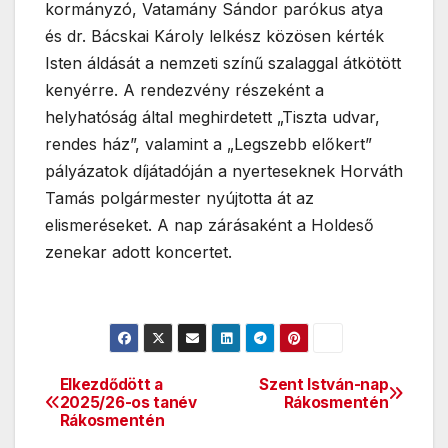
kormányzó, Vatamány Sándor parókus atya
és dr. Bácskai Károly lelkész közösen kérték
Isten áldását a nemzeti színű szalaggal átkötött
kenyérre. A rendezvény részeként a
helyhatóság által meghirdetett „Tiszta udvar,
rendes ház”, valamint a „Legszebb előkert”
pályázatok díjátadóján a nyerteseknek Horváth
Tamás polgármester nyújtotta át az
elismeréseket. A nap zárásaként a Holdeső
zenekar adott koncertet.
Elkezdődött a
Szent István-nap
Bejegyzés
2025/26-os tanév
Rákosmentén
Rákosmentén
navigáció