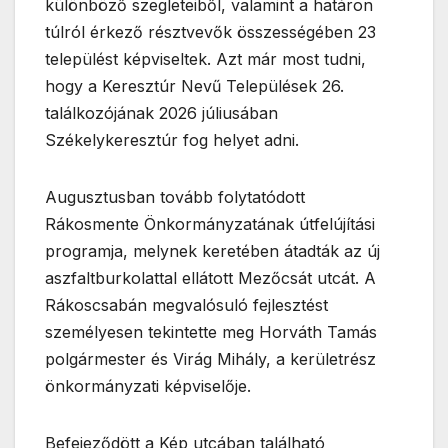
különböző szegleteiből, valamint a határon
túlról érkező résztvevők összességében 23
települést képviseltek. Azt már most tudni,
hogy a Keresztúr Nevű Települések 26.
találkozójának 2026 júliusában
Székelykeresztúr fog helyet adni.
Augusztusban tovább folytatódott
Rákosmente Önkormányzatának útfelújítási
programja, melynek keretében átadták az új
aszfaltburkolattal ellátott Mezőcsát utcát. A
Rákoscsabán megvalósuló fejlesztést
személyesen tekintette meg Horváth Tamás
polgármester és Virág Mihály, a kerületrész
önkormányzati képviselője.
Befejeződött a Kép utcában található