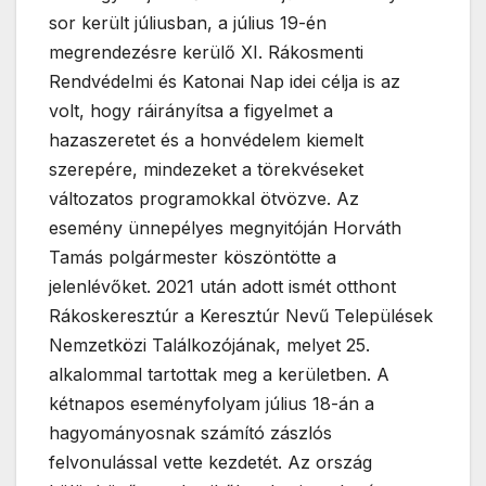
sor került júliusban, a július 19-én
megrendezésre kerülő XI. Rákosmenti
Rendvédelmi és Katonai Nap idei célja is az
volt, hogy ráirányítsa a figyelmet a
hazaszeretet és a honvédelem kiemelt
szerepére, mindezeket a törekvéseket
változatos programokkal ötvözve. Az
esemény ünnepélyes megnyitóján Horváth
Tamás polgármester köszöntötte a
jelenlévőket. 2021 után adott ismét otthont
Rákoskeresztúr a Keresztúr Nevű Települések
Nemzetközi Találkozójának, melyet 25.
alkalommal tartottak meg a kerületben. A
kétnapos eseményfolyam július 18-án a
hagyományosnak számító zászlós
felvonulással vette kezdetét. Az ország