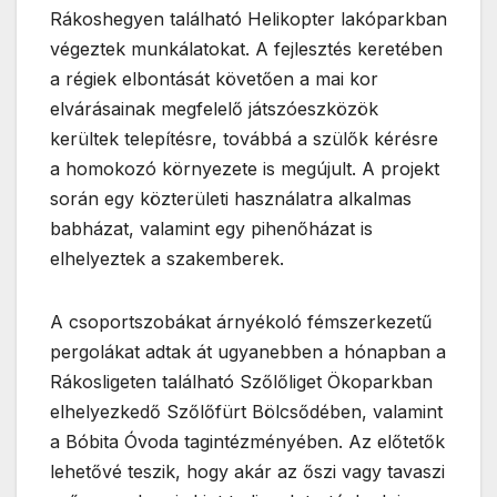
Rákoshegyen található Helikopter lakóparkban
végeztek munkálatokat. A fejlesztés keretében
a régiek elbontását követően a mai kor
elvárásainak megfelelő játszóeszközök
kerültek telepítésre, továbbá a szülők kérésre
a homokozó környezete is megújult. A projekt
során egy közterületi használatra alkalmas
babházat, valamint egy pihenőházat is
elhelyeztek a szakemberek.
A csoportszobákat árnyékoló fémszerkezetű
pergolákat adtak át ugyanebben a hónapban a
Rákosligeten található Szőlőliget Ökoparkban
elhelyezkedő Szőlőfürt Bölcsődében, valamint
a Bóbita Óvoda tagintézményében. Az előtetők
lehetővé teszik, hogy akár az őszi vagy tavaszi