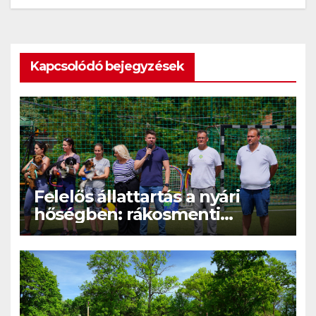
Kapcsolódó bejegyzések
Felelős állattartás a nyári
hőségben: rákosmenti
programok, kutyafuttatók és
hasznos tippek a kánikulára