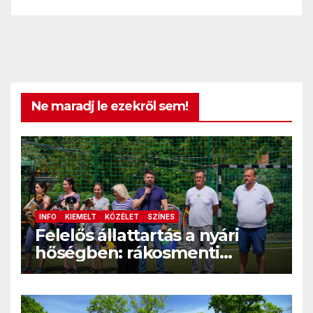
Ne maradj le ezekről sem!
INFO
KIEMELT
KÖZÉLET
SZÍNES
Felelős állattartás a nyári
hőségben: rákosmenti
programok, kutyafuttatók és
hasznos tippek a kánikulára