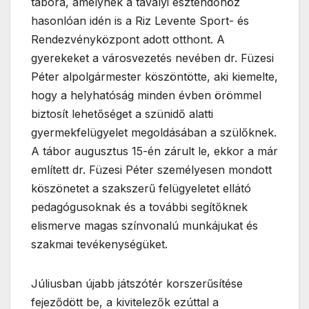
tábora, amelynek a tavalyi esztendőhöz
hasonlóan idén is a Riz Levente Sport- és
Rendezvényközpont adott otthont. A
gyerekeket a városvezetés nevében dr. Füzesi
Péter alpolgármester köszöntötte, aki kiemelte,
hogy a helyhatóság minden évben örömmel
biztosít lehetőséget a szünidő alatti
gyermekfelügyelet megoldásában a szülőknek.
A tábor augusztus 15-én zárult le, ekkor a már
említett dr. Füzesi Péter személyesen mondott
köszönetet a szakszerű felügyeletet ellátó
pedagógusoknak és a további segítőknek
elismerve magas színvonalú munkájukat és
szakmai tevékenységüket.
Júliusban újabb játszótér korszerűsítése
fejeződött be, a kivitelezők ezúttal a