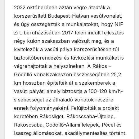
2022 októberében aztán végre átadták a
korszerűsített Budapest-Hatvan vasútvonalat,
és úgy összegezték a munkálatokat, hogy NIF
Zrt. beruházásában 2017 telén indult fejlesztés
négy külön szakaszban valósult meg, és a
kivitelezők a vasúti pálya korszerűsítésén túl
biztosítóberendezési és távközlési munkákat is
végrehajtottak a helyszíneken. A Rákos –
Gödöllő vonalszakaszon összességében 25,2
km hosszban építették át a szakemberek a
vasúti pályát, amely biztosítja a 100-120 km/h-
s sebességet az áthaladó vonatok részére
ennek folyományaként. Felújították a projekt
keretében Rákosliget, Rákoscsaba-Újtelep,
Rákoscsaba, Gödöllő-Állami telepek, Pécel és
Isaszeg állomásokat, akadálymentesítés történt