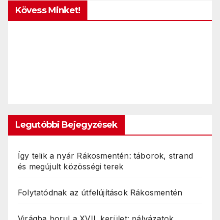
Kövess Minket!
Legutóbbi Bejegyzések
Így telik a nyár Rákosmentén: táborok, strand
és megújult közösségi terek
Folytatódnak az útfelújítások Rákosmentén
Virágba borul a XVII. kerület: pályázatok,