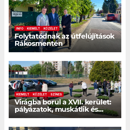
INFO
KIEMELT
KÖZÉLET
Folytatódnak az útfelújítások
Rákosmentén
KIEMELT
KÖZÉLET
SZÍNES
Virágba borul a XVII. kerület:
pályázatok, muskátlik és
közösségi kertek
Rákosmentén