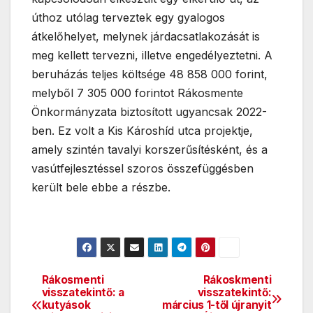
úthoz utólag terveztek egy gyalogos
átkelőhelyet, melynek járdacsatlakozását is
meg kellett tervezni, illetve engedélyeztetni. A
beruházás teljes költsége 48 858 000 forint,
melyből 7 305 000 forintot Rákosmente
Önkormányzata biztosított ugyancsak 2022-
ben. Ez volt a Kis Károshíd utca projektje,
amely szintén tavalyi korszerűsítésként, és a
vasútfejlesztéssel szoros összefüggésben
került bele ebbe a részbe.
Rákosmenti
Rákoskmenti
Bejegyzés
visszatekintő: a
visszatekintő:
kutyások
március 1-től újranyit