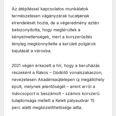
Az átépítéssel kapcsolatos munkálatok
természetesen vágányzárak tucatjainak
elrendelését hozta, de a végeredmény aztán
bebizonyította, hogy megtérültek a
kényelmetlenségek, mert a korszerűsítés
tényleg megkönnyítette a kerületi polgárok
bejutását a városba.
2021 végén érkezett a hír, hogy a beruházás
részeként a Rákos – Gödöllő vonalszakaszon,
nevezetesen Akadémiaújtelepen új megállóhely
épült, melynek jelentőségét – amint arról a
mávcsoport is beszámolt – számos korszerű
tulajdonsága mellett a Keleti pályaudvar 15
perc alatti megközelíthetősége adta.