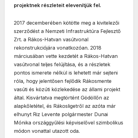
projektnek részleteit elevenítjük fel.
2017 decemberében kötötte meg a kivitelezői
szerződést a Nemzeti Infrastruktúra Fejlesztő
Zrt. a Rákos-Hatvan vasútvonal
rekonstrukciójára vonatkozóan. 2018
márciusában vette kezdetét a Rákos-Hatvan
vasútvonal teljes felújítása, és a részletek
pontos ismerete nélkül is lehetett már sejteni
róla, hogy jelentősen fejlődik Rákosmente
vasúti és közúti közlekedése az állami projekt
által. Kisvártatva megtörtént Gödöllőn az
alapkőletétel, és Rákosligetről az azóta már
elhunyt Riz Levente polgármester Dunai
Mónika országgyűlési képviselővel szimbolikus
módon vonattal utazott oda.