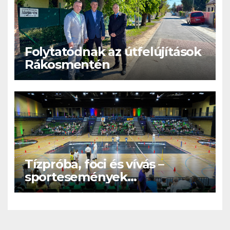
Folytatódnak az útfelújítások
Rákosmentén
Tízpróba, foci és vívás –
sportesemények
Rákosmetén