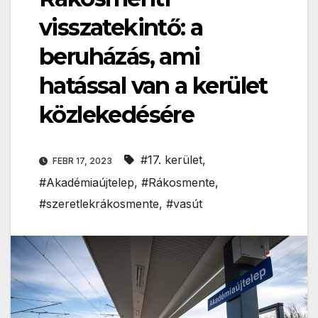
visszatekintő: a
beruházás, ami
hatással van a kerület
közlekedésére
#17. kerület
,
FEBR 17, 2023
#Akadémiaújtelep
,
#Rákosmente
,
#szeretlekrákosmente
,
#vasút