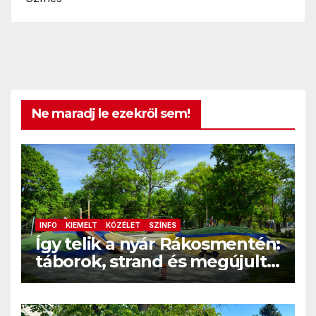
Ne maradj le ezekről sem!
INFO
KIEMELT
KÖZÉLET
SZÍNES
Így telik a nyár Rákosmentén:
táborok, strand és megújult
közösségi terek