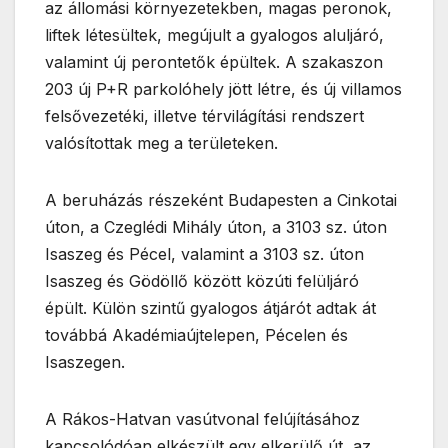
az állomási környezetekben, magas peronok,
liftek létesültek, megújult a gyalogos aluljáró,
valamint új perontetők épültek. A szakaszon
203 új P+R parkolóhely jött létre, és új villamos
felsővezetéki, illetve térvilágítási rendszert
valósítottak meg a területeken.
A beruházás részeként Budapesten a Cinkotai
úton, a Czeglédi Mihály úton, a 3103 sz. úton
Isaszeg és Pécel, valamint a 3103 sz. úton
Isaszeg és Gödöllő között közúti felüljáró
épült. Külön szintű gyalogos átjárót adtak át
továbbá Akadémiaújtelepen, Pécelen és
Isaszegen.
A Rákos-Hatvan vasútvonal felújításához
kapcsolódóan elkészült egy elkerülő út, az