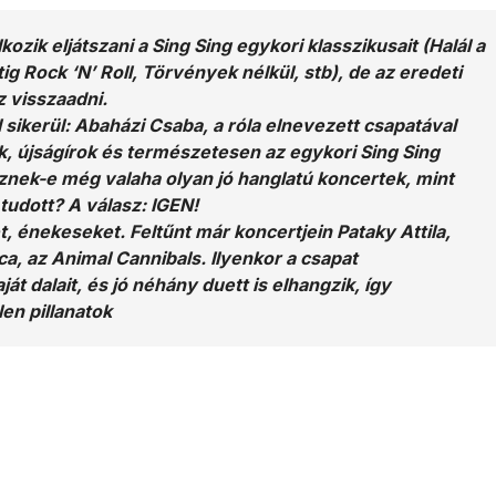
zik eljátszani a Sing Sing egykori klasszikusait (Halál a
tig Rock ‘N’ Roll, Törvények nélkül, stb), de az eredeti
z visszaadni.
ikerül: Abaházi Csaba, a róla elnevezett csapatával
, újságírok és természetesen az egykori Sing Sing
esznek-e még valaha olyan jó hanglatú koncertek, mint
tudott? A válasz: IGEN!
énekeseket. Feltűnt már koncertjein Pataky Attila,
ca, az Animal Cannibals. Ilyenkor a csapat
t dalait, és jó néhány duett is elhangzik, így
en pillanatok