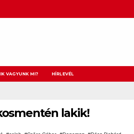
IK VAGYUNK MI?
HÍRLEVÉL
ákosmentén lakik!