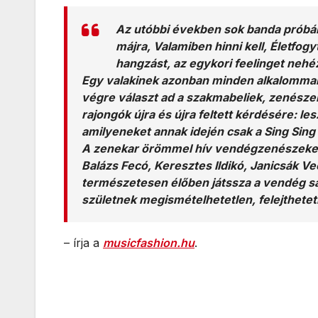
Az utóbbi években sok banda próbálko
májra, Valamiben hinni kell, Életfogy
hangzást, az egykori feelinget nehé
Egy valakinek azonban minden alkalommal s
végre választ ad a szakmabeliek, zenészek
rajongók újra és újra feltett kérdésére: l
amilyeneket annak idején csak a Sing Sing 
A zenekar örömmel hív vendégzenészeket, 
Balázs Fecó, Keresztes Ildikó, Janicsák Ve
természetesen élőben játssza a vendég sajá
születnek megismételhetetlen, felejthetetl
– írja a
musicfashion.hu
.