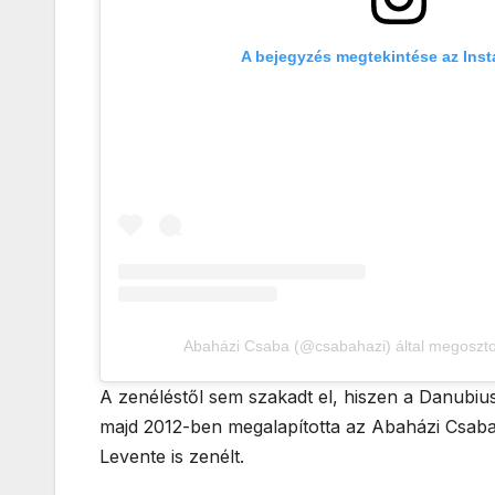
A bejegyzés megtekintése az Ins
Abaházi Csaba (@csabahazi) által megoszto
A zenéléstől sem szakadt el, hiszen a Danubiu
majd 2012-ben megalapította az Abaházi Csaba
Levente is zenélt.