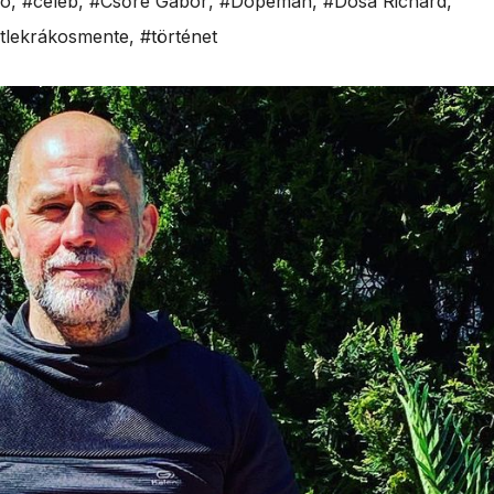
kó
,
#celeb
,
#Csőre Gábor
,
#Dopeman
,
#Dósa Richárd
,
tlekrákosmente
,
#történet