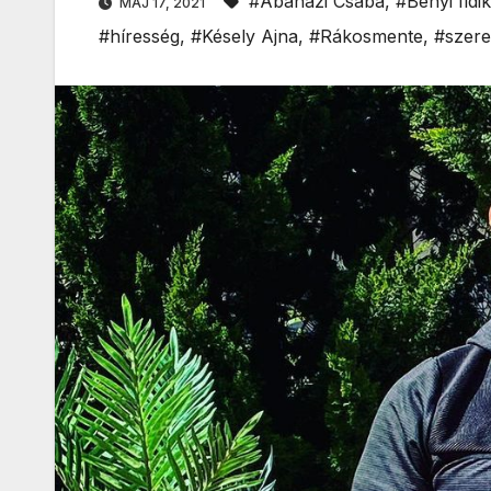
#Abaházi Csaba
,
#Bényi Ildi
MÁJ 17, 2021
#híresség
,
#Késely Ajna
,
#Rákosmente
,
#szere