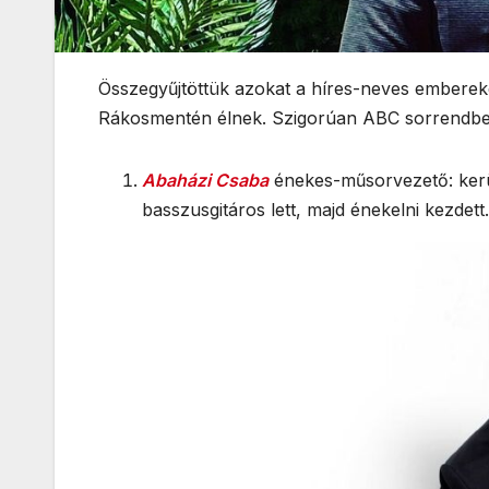
Összegyűjtöttük azokat a híres-neves embereke
Rákosmentén élnek. Szigorúan ABC sorrendbe r
Abaházi Csaba
énekes-műsorvezető: kerül
basszusgitáros lett, majd énekelni kezdett.