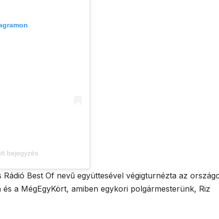
tagramon
tt bejegyzés
s Rádió Best Of nevű együttesével végigturnézta az országo
 és a MégEgyKört, amiben egykori polgármesterünk, Riz