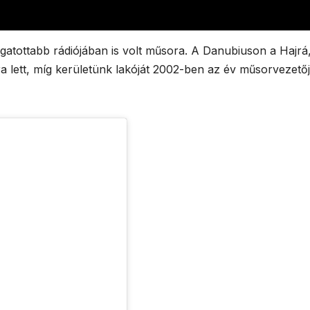
lgatottabb rádiójában is volt műsora. A Danubiuson a Hajrá
lett, míg kerületünk lakóját 2002-ben az év műsorvezető