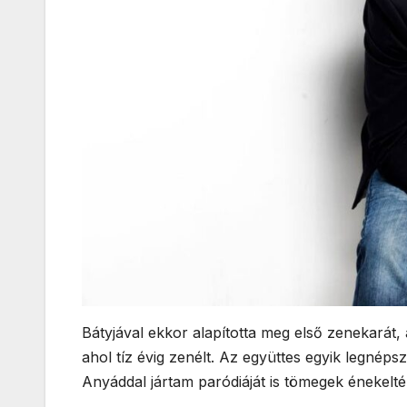
Bátyjával ekkor alapította meg első zenekarát, 
ahol tíz évig zenélt. Az együttes egyik legnépsz
Anyáddal jártam paródiáját is tömegek énekelté