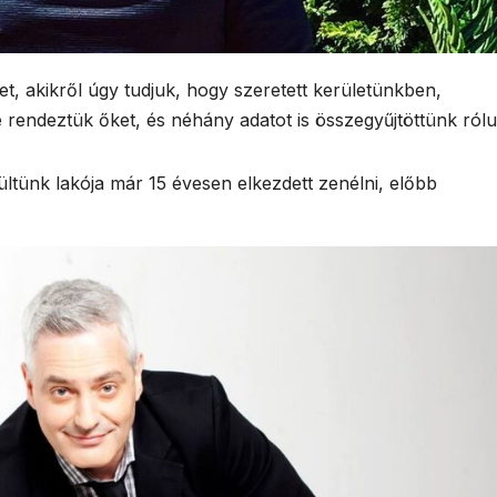
t, akikről úgy tudjuk, hogy szeretett kerületünkben,
endeztük őket, és néhány adatot is összegyűjtöttünk rólu
tünk lakója már 15 évesen elkezdett zenélni, előbb