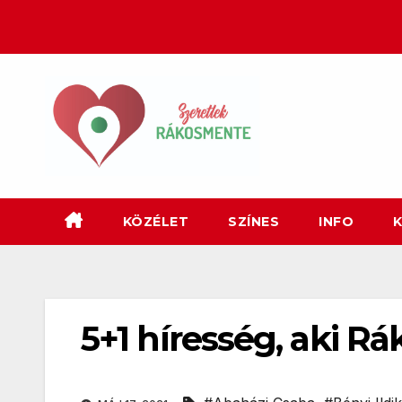
Skip
to
content
KÖZÉLET
SZÍNES
INFO
K
5+1 híresség, aki R